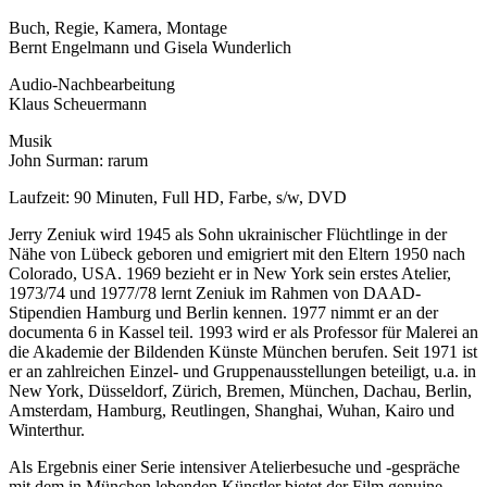
Buch, Regie, Kamera, Montage
Bernt Engelmann und Gisela Wunderlich
Audio-Nachbearbeitung
Klaus Scheuermann
Musik
John Surman: rarum
Laufzeit: 90 Minuten, Full HD, Farbe, s/w, DVD
Jerry Zeniuk wird 1945 als Sohn ukrainischer Flüchtlinge in der
Nähe von Lübeck geboren und emigriert mit den Eltern 1950 nach
Colorado, USA. 1969 bezieht er in New York sein erstes Atelier,
1973/74 und 1977/78 lernt Zeniuk im Rahmen von DAAD-
Stipendien Hamburg und Berlin kennen. 1977 nimmt er an der
documenta 6 in Kassel teil. 1993 wird er als Professor für Malerei an
die Akademie der Bildenden Künste München berufen. Seit 1971 ist
er an zahlreichen Einzel- und Gruppenausstellungen beteiligt, u.a. in
New York, Düsseldorf, Zürich, Bremen, München, Dachau, Berlin,
Amsterdam, Hamburg, Reutlingen, Shanghai, Wuhan, Kairo und
Winterthur.
Als Ergebnis einer Serie intensiver Atelierbesuche und -gespräche
mit dem in München lebenden Künstler bietet der Film genuine