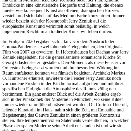
Einblicke in eine künstlerische Biografie und Haltung, die ebenso
uneitel wie konsequent Kunst als offenen, dialogischen Prozess
versteht und sich dabei auf das Medium Farbe konzentriert. Immer
wieder bezieht sich der Kosmopolit Jerry Zeniuk auf die
europäische Kunst und vermittelt somit beiläufig, in welch
ungeheurem Reichtum an tradierter Kunst wir leben dürfen.
Im Frühjahr 2020 ergaben sich – kurz vor dem Ausbruch der
Corona-Pandemie – zwei lohnende Gelegenheiten, den Original-
Film von 2007 zu erweitern. In Hebertshausen bei Dachau war Jerry
Zeniuk eingeladen, für die generalsanierte romanische Kirche St.
Georg Glasfenster zu gestalten. Den Moment, als diese Fenster vor
Ort erstmals eingesetzt wurden und ihre besondere Wirkung im
Raum entfalteten konnten wir filmisch begleiten. Architekt Markus
O. Kuntscher erläutert, inwiefern die Fenster Jerry Zeniuks noch
vorhandene Fresken in der Kirche formal aufgreifen und mit ihrer
spezifischen Farbigkeit die Atmosphäre des Raums völlig neu
bestimmen. Ein ganz anderer Blick auf die Arbeit Zeniuks ergab
sich in der Pinakothek der Moderne in München, wo seine Bilder
immer wieder raumfüllend präsentiert wurden. Dr. Corinna Thierolf,
leitende Kuratorin im Haus, nahm sich die Zeit, mit Empathie und
Begeisterung das Oeuvre Zeniuks in einen größeren Kontext zu
stellen. Ihre temperamentvollen Statements verdeutlichen, in welcher
Phase der späten Moderne seine Arbeit entstanden ist und wie sie
sich gewandelt hat.