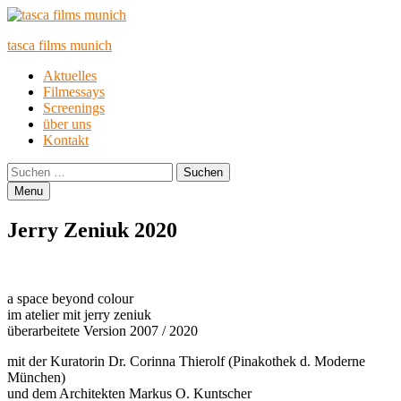
tasca films munich
Primary
Aktuelles
Filmessays
Menu
Screenings
über uns
Kontakt
Search
Suchen
nach:
Menu
Jerry Zeniuk 2020
a space beyond colour
im atelier mit jerry zeniuk
überarbeitete Version 2007 / 2020
mit der Kuratorin Dr. Corinna Thierolf (Pinakothek d. Moderne
München)
und dem Architekten Markus O. Kuntscher