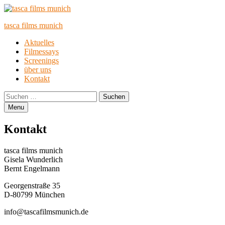
tasca films munich
Primary
Aktuelles
Filmessays
Menu
Screenings
über uns
Kontakt
Search
Suchen
nach:
Menu
Kontakt
tasca films munich
Gisela Wunderlich
Bernt Engelmann
Georgenstraße 35
D-80799 München
info@tascafilmsmunich.de