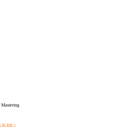
 Mastering
 to top ↑