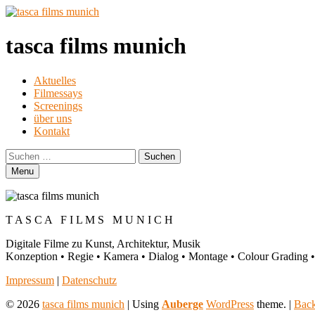
tasca films munich
Primary
Aktuelles
Filmessays
Menu
Screenings
über uns
Kontakt
Search
Suchen
nach:
Menu
T A S C A F I L M S M U N I C H
Digitale Filme zu Kunst, Architektur, Musik
Konzeption • Regie • Kamera • Dialog • Montage • Colour Grading •
Footer
Impressum
|
Datenschutz
sidebar
© 2026
tasca films munich
|
Using
Auberge
WordPress
theme.
|
Back