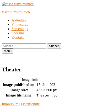
tasca films munich
Primary
Aktuelles
Filmessays
Menu
Screenings
über uns
Kontakt
Search
Suchen
nach:
Menu
Theater
Image info
Image published on:
15. Juni 2021
Image size:
452 × 600 px
Image file name:
Theater.jpg
Footer
Impressum
|
Datenschutz