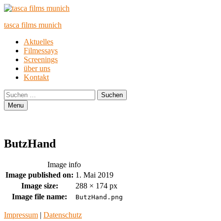
tasca films munich
Primary
Aktuelles
Filmessays
Menu
Screenings
über uns
Kontakt
Search
Suchen
nach:
Menu
ButzHand
Image info
Image published on:
1. Mai 2019
Image size:
288 × 174 px
Image file name:
ButzHand.png
Footer
Impressum
|
Datenschutz